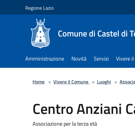
Salta al contenuto principale
Regione Lazio
Comune di Castel di T
Amministrazione
Novità
Servizi
Vivere 
Home
>
Vivere il Comune
>
Luoghi
>
Associa
Centro Anziani C
Associazione per la terza età