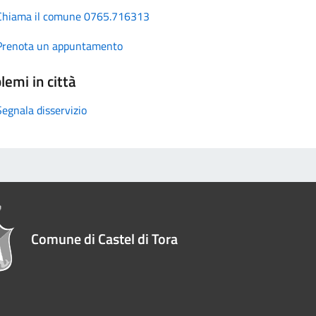
Chiama il comune 0765.716313
Prenota un appuntamento
lemi in città
Segnala disservizio
Comune di Castel di Tora