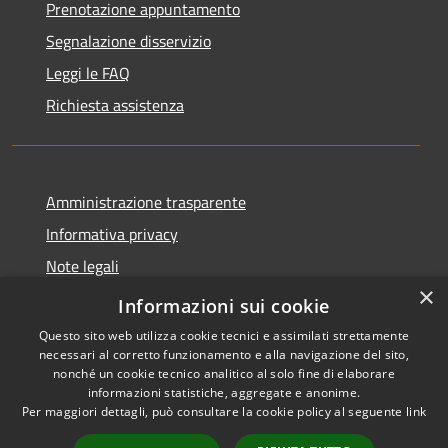
Prenotazione appuntamento
Segnalazione disservizio
Leggi le FAQ
Richiesta assistenza
Amministrazione trasparente
Informativa privacy
Note legali
×
Dichiarazione di accessibilità
Informazioni sui cookie
Questo sito web utilizza cookie tecnici e assimilati strettamente
necessari al corretto funzionamento e alla navigazione del sito,
nonché un cookie tecnico analitico al solo fine di elaborare
informazioni statistiche, aggregate e anonime.
RSS
Copyright © 2026 • Comune di
Per maggiori dettagli, può consultare la cookie policy al seguente
link
Accessibilità
Castel di Tora • Powered by
Privacy
Municipium
Accesso
•