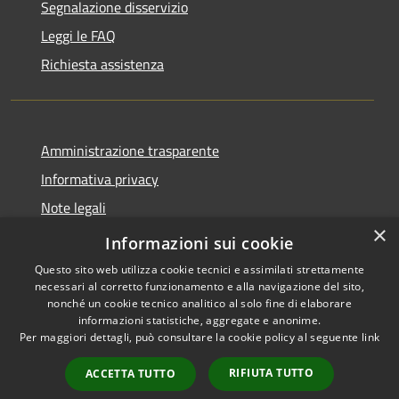
Segnalazione disservizio
Leggi le FAQ
Richiesta assistenza
Amministrazione trasparente
Informativa privacy
Note legali
×
Dichiarazione di accessibilità
Informazioni sui cookie
Questo sito web utilizza cookie tecnici e assimilati strettamente
necessari al corretto funzionamento e alla navigazione del sito,
nonché un cookie tecnico analitico al solo fine di elaborare
informazioni statistiche, aggregate e anonime.
RSS
Copyright © 2026 • Comune di
Per maggiori dettagli, può consultare la cookie policy al seguente
link
Accessibilità
Castel di Tora • Powered by
Privacy
Municipium
Accesso
•
RIFIUTA TUTTO
ACCETTA TUTTO
Cookie
redazione