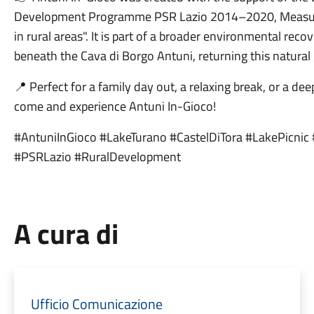
Development Programme PSR Lazio 2014–2020, Measure 7
in rural areas". It is part of a broader environmental re
beneath the Cava di Borgo Antuni, returning this natural
📍 Perfect for a family day out, a relaxing break, or a deep
come and experience Antuni In-Gioco!
#AntuniInGioco #LakeTurano #CastelDiTora #LakePicnic
#PSRLazio #RuralDevelopment
A cura di
Ufficio Comunicazione