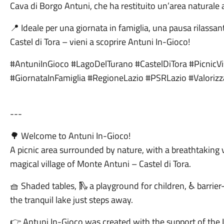
Cava di Borgo Antuni, che ha restituito un’area naturale a
📍 Ideale per una giornata in famiglia, una pausa rilassan
Castel di Tora – vieni a scoprire Antuni In-Gioco!
#AntuniInGioco #LagoDelTurano #CastelDiTora #PicnicV
#GiornataInFamiglia #RegioneLazio #PSRLazio #Valorizza
---
🌳 Welcome to Antuni In-Gioco!
A picnic area surrounded by nature, with a breathtaking 
magical village of Monte Antuni – Castel di Tora.
🧺 Shaded tables, 🛝 a playground for children, ♿ barrier-
the tranquil lake just steps away.
👉 Antuni In-Gioco was created with the support of the 