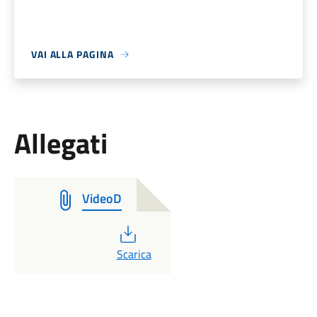
VAI ALLA PAGINA
Allegati
VideoD
PDF
Scarica