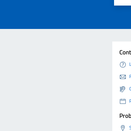
Cont
Prob