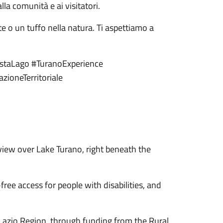
lla comunità e ai visitatori.
te o un tuffo nella natura. Ti aspettiamo a
istaLago #TuranoExperience
zioneTerritoriale
view over Lake Turano, right beneath the
free access for people with disabilities, and
Lazio Region, through funding from the Rural