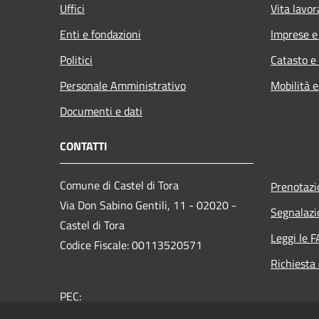
Uffici
Vita lavor
Enti e fondazioni
Imprese 
Politici
Catasto e
Personale Amministrativo
Mobilità e
Documenti e dati
CONTATTI
Comune di Castel di Tora
Prenotaz
Via Don Sabino Gentili, 11 - 02020 -
Segnalazi
Castel di Tora
Leggi le 
Codice Fiscale: 00113520571
Richiesta
PEC:
protocollo@pec.comune.castelditora.ri.it