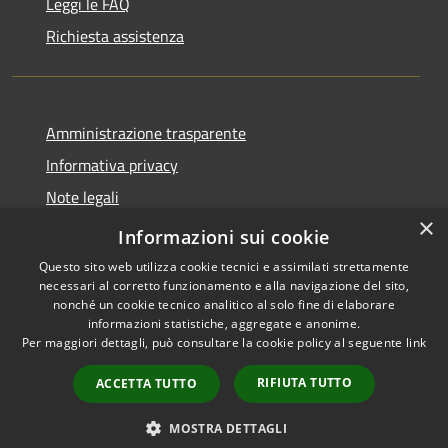
Leggi le FAQ
Richiesta assistenza
Amministrazione trasparente
Informativa privacy
Note legali
×
Dichiarazione di accessibilità
Informazioni sui cookie
Questo sito web utilizza cookie tecnici e assimilati strettamente
necessari al corretto funzionamento e alla navigazione del sito,
nonché un cookie tecnico analitico al solo fine di elaborare
informazioni statistiche, aggregate e anonime.
RSS
Copyright © 2026 • Comune di
Per maggiori dettagli, può consultare la cookie policy al seguente
link
Accessibilità
Castel di Tora • Powered by
Privacy
Municipium
Accesso
•
RIFIUTA TUTTO
ACCETTA TUTTO
Cookie
redazione
Mappa del sito
MOSTRA DETTAGLI