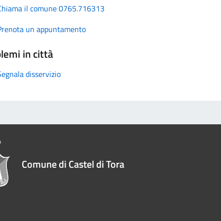
Chiama il comune 0765.716313
Prenota un appuntamento
lemi in città
Segnala disservizio
Comune di Castel di Tora