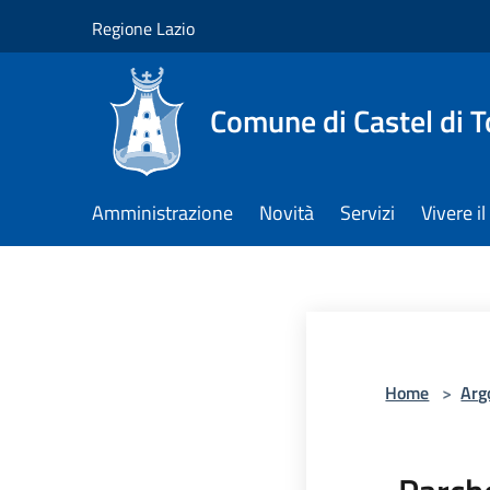
Salta al contenuto principale
Regione Lazio
Comune di Castel di T
Amministrazione
Novità
Servizi
Vivere 
Home
>
Arg